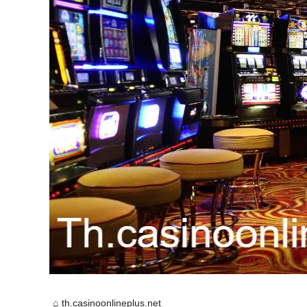
th.casinoonlineplus.net