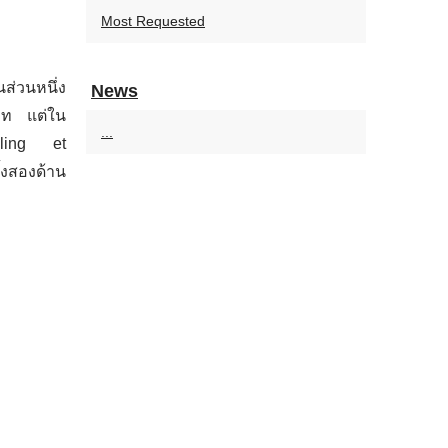
Most Requested
ส่วนหนึ่ง
News
ภท แต่ใน
...
bling et
้งสองด้าน