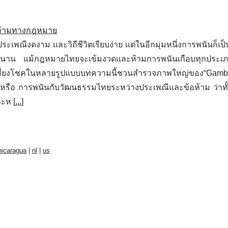
อห้ามทางกฎหมาย
เพณีงดงาม และวิถีชีวิตเรียบง่าย แต่ในอีกมุมหนึ่งการพนันก็เป็น
าวนาน แม้กฎหมายไทยจะเข้มงวดและห้ามการพนันเกือบทุกประเ
ารเสี่ยงโชคในหลายรูปแบบบทความนี้ชวนสำรวจภาพใหญ่ของ“Gam
ction”หรือ การพนันกับวัฒนธรรมไทยระหว่างประเพณีและข้อห้าม ว่าทั
ละห [
...
]
nicaragua
|
nl
|
us